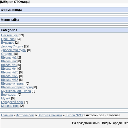
[
МЕдная СТОлица
]
Форма входа
Меню сайта
Categories
Настоящее
[33]
Прошлое
[13]
Будущее
[2]
Дворец Спорта
[22]
Дворец Культуры
[0]
Стадион
[0]
Школа №1
[2]
Школа №2
[0]
Школа №3
[0]
Школа №4
[0]
Школа №25
[0]
Школа №22
[0]
Школа №33
[8]
Школа-интернат
[0]
Школа-интернат дсвд
[0]
Музыкальная школа
[0]
Военкомат
[0]
Музей
[0]
Городской парк
[7]
Манина гора
[2]
Главная
»
Фотоальбом
»
Верхняя Пышма
»
Школа №33
» Актовый зал - столовая
На празднике книги. Видны, среди шк