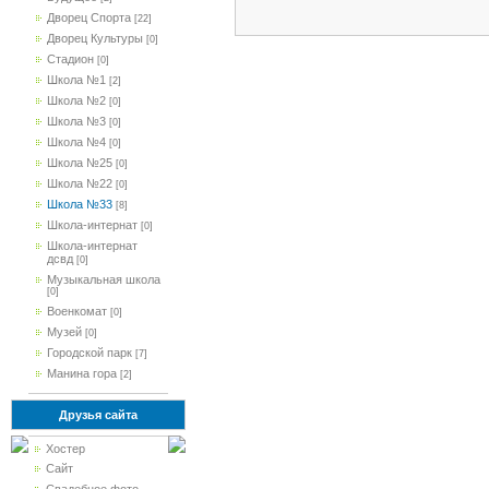
Дворец Спорта
[22]
Дворец Культуры
[0]
Стадион
[0]
Школа №1
[2]
Школа №2
[0]
Школа №3
[0]
Школа №4
[0]
Школа №25
[0]
Школа №22
[0]
Школа №33
[8]
Школа-интернат
[0]
Школа-интернат
дсвд
[0]
Музыкальная школа
[0]
Военкомат
[0]
Музей
[0]
Городской парк
[7]
Манина гора
[2]
Друзья сайта
Хостер
Сайт
Свадебное фото