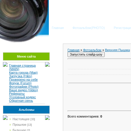
Школа №33
Главная
Фотоальбом(PHOTO)
Регистраци
Главная
»
Фотоальбом
»
Верхняя Пышма
Меню сайта
Главная страница
(MAIN)
Карта города (Map)
Загрузка (Files)
Проверено на себе
Форум (Forum)
Фотографии (Photo)
Ваше видео (Video)
Рефераты
Уголовный кодекс
Обратная связь
Альбомы
Всего комментариев:
0
Настоящее
[33]
Прошлое
[13]
Будущее
[2]