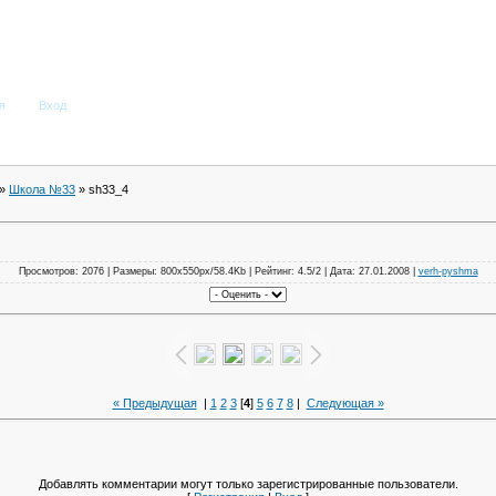
я
Вход
»
Школа №33
» sh33_4
Просмотров: 2076 | Размеры: 800x550px/58.4Kb | Рейтинг: 4.5/2 | Дата: 27.01.2008 |
verh-pyshma
« Предыдущая
|
1
2
3
[
4
]
5
6
7
8
|
Следующая »
Добавлять комментарии могут только зарегистрированные пользователи.