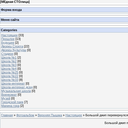
[
МЕдная СТОлица
]
Форма входа
Меню сайта
Categories
Настоящее
[33]
Прошлое
[13]
Будущее
[2]
Дворец Спорта
[22]
Дворец Культуры
[0]
Стадион
[0]
Школа №1
[2]
Школа №2
[0]
Школа №3
[0]
Школа №4
[0]
Школа №25
[0]
Школа №22
[0]
Школа №33
[8]
Школа-интернат
[0]
Школа-интернат дсвд
[0]
Музыкальная школа
[0]
Военкомат
[0]
Музей
[0]
Городской парк
[7]
Манина гора
[2]
Главная
»
Фотоальбом
»
Верхняя Пышма
»
Настоящее
» Большой джип перевернулся
Большой джип п