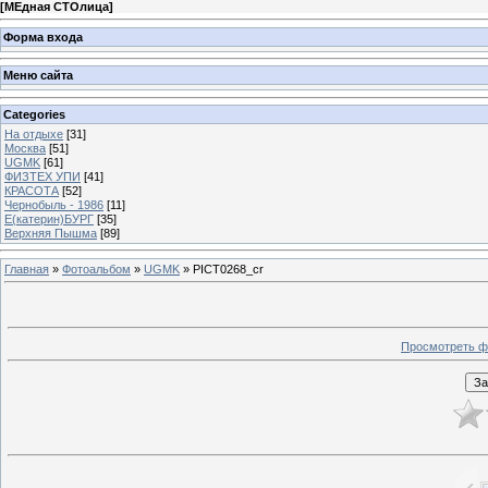
[
МЕдная СТОлица
]
Форма входа
Меню сайта
Categories
На отдыхе
[31]
Москва
[51]
UGMK
[61]
ФИЗТЕХ УПИ
[41]
КРАСОТА
[52]
Чернобыль - 1986
[11]
Е(катерин)БУРГ
[35]
Верхняя Пышма
[89]
Главная
»
Фотоальбом
»
UGMK
» PICT0268_cr
Просмотреть ф