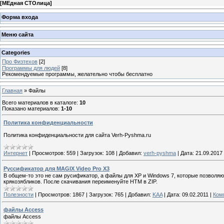
[
МЕдная СТОлица
]
Форма входа
Меню сайта
Categories
Про Физтехов
[2]
Программы для людей
[8]
Рекомендуемые программы, желательно чтобы бесплатно
Главная
»
Файлы
Всего материалов в каталоге
:
10
Показано материалов
:
1-10
Политика конфиденциальности
Политика конфиденциальности для сайта Verh-Pyshma.ru
Интернет
|
Просмотров:
559
|
Загрузок:
108
|
Добавил:
verh-pyshma
|
Дата:
21.09.2017
Руссификатор для MAGIX Video Pro X3
В общем-то это не сам русификатор, а файлы для XP и Windows 7, которые позволя
крякозябликов. После скачивания переименуйте HTM в ZIP.
Полезности
|
Просмотров:
1867
|
Загрузок:
765
|
Добавил:
KAA
|
Дата:
09.02.2011
|
Ком
файлы Access
файлы Access