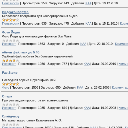
Полезности
|
Просмотров:
958
|
Загрузок:
143
|
Добавил:
KAA
|
Дата:
19.12.2010
Видеоконвертер
Бесплатная программа для конвертирования видео
Полезности
|
Просмотров:
835
|
Загрузок:
475
|
Добавил:
KAA
|
Дата:
15.11.2010
|
Комм
Фото Йоды
Фото Йоды для монтажа для фанатов Star Wars
Интернет
|
Просмотров:
1363
|
Загрузок:
0
|
Добавил:
KAA
|
Дата:
22.10.2010
|
Коммент
обмен файлами до 5 Гб
Удобный файлообмен без больших ограничений
Интернет
|
Просмотров:
1256
|
Загрузок:
737
|
Добавил:
KAA
|
Дата:
20.02.2010
|
Комме
FastStone
Последняя версия с руссификацией
Фото
|
Просмотров:
1508
|
Загрузок:
650
|
Добавил:
KAA
|
Дата:
28.02.2008
|
Комментар
Опера
Программа для просмотра интернет-страниц
Интернет
|
Просмотров:
1035
|
Загрузок:
819
|
Добавил:
KAA
|
Дата:
19.02.2008
|
Комме
Слайд-шоу
Материал подготовлен Казанцевым А.Ю.
Про Физтехов
|
Просмотров:
1032
|
Загрузок:
638
|
Добавил:
KAA
|
Дата:
16.02.2008
|
К