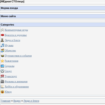
[
МЕдная СТОлица
]
Форма входа
Меню сайта
Categories
Компьютерные игры
Красота и здоровье
Люди и блоги
Музыка
Общество
Путешествия и события
Развлечения
Сериалы
Спорт
Транспорт
Фильмы и анимация
Хобби и образование
Юмор
Главная
»
Видео
»
Люди и блоги