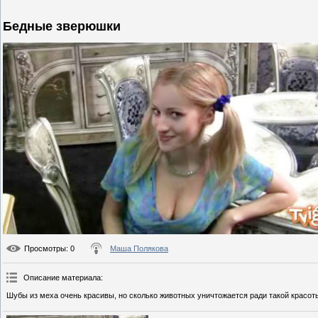
Бедные зверюшки
Просмотры
: 0
Маша Полякова
Описание материала
:
Шубы из меха очень красивы, но сколько животных уничтожается ради такой красот