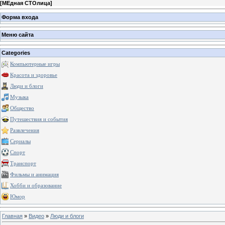
[
МЕдная СТОлица
]
Форма входа
Меню сайта
Categories
Компьютерные игры
Красота и здоровье
Люди и блоги
Музыка
Общество
Путешествия и события
Развлечения
Сериалы
Спорт
Транспорт
Фильмы и анимация
Хобби и образование
Юмор
Главная
»
Видео
»
Люди и блоги