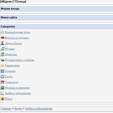
[
МЕдная СТОлица
]
Форма входа
Меню сайта
Categories
Компьютерные игры
Красота и здоровье
Люди и блоги
Музыка
Общество
Путешествия и события
Развлечения
Сериалы
Спорт
Транспорт
Фильмы и анимация
Хобби и образование
Юмор
Главная
»
Видео
»
Хобби и образование