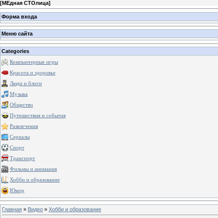
[
МЕдная СТОлица
]
Форма входа
Меню сайта
Categories
Компьютерные игры
Красота и здоровье
Люди и блоги
Музыка
Общество
Путешествия и события
Развлечения
Сериалы
Спорт
Транспорт
Фильмы и анимация
Хобби и образование
Юмор
Главная
»
Видео
»
Хобби и образование