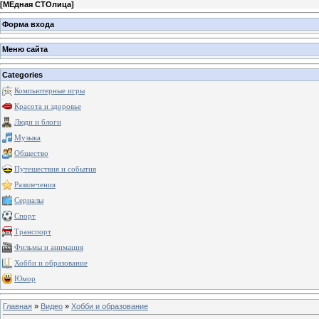
[
МЕдная СТОлица
]
Форма входа
Меню сайта
Categories
Компьютерные игры
Красота и здоровье
Люди и блоги
Музыка
Общество
Путешествия и события
Развлечения
Сериалы
Спорт
Транспорт
Фильмы и анимация
Хобби и образование
Юмор
Главная
»
Видео
»
Хобби и образование