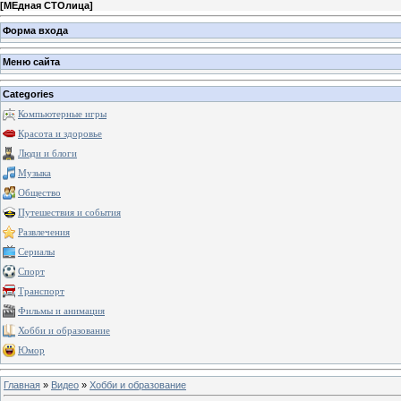
[
МЕдная СТОлица
]
Форма входа
Меню сайта
Categories
Компьютерные игры
Красота и здоровье
Люди и блоги
Музыка
Общество
Путешествия и события
Развлечения
Сериалы
Спорт
Транспорт
Фильмы и анимация
Хобби и образование
Юмор
Главная
»
Видео
»
Хобби и образование