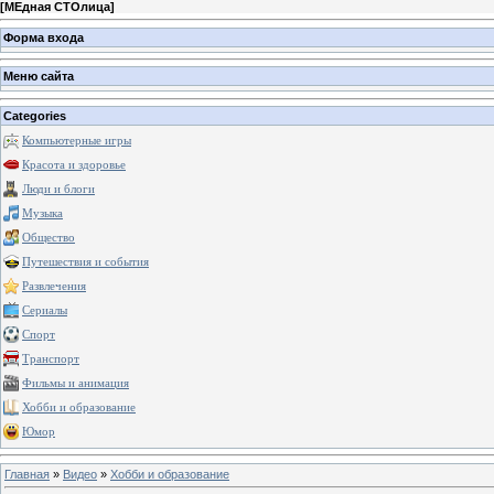
[
МЕдная СТОлица
]
Форма входа
Меню сайта
Categories
Компьютерные игры
Красота и здоровье
Люди и блоги
Музыка
Общество
Путешествия и события
Развлечения
Сериалы
Спорт
Транспорт
Фильмы и анимация
Хобби и образование
Юмор
Главная
»
Видео
»
Хобби и образование