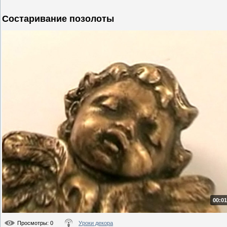
Состаривание позолоты
00:01
Просмотры
: 0
Уроки декора