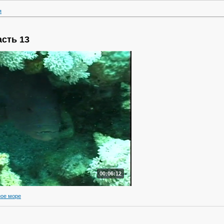
я
асть 13
00:06:12
ное море