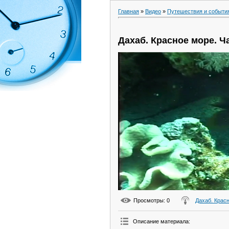
Главная
»
Видео
»
Путешествия и событи
Дахаб. Красное море. Ч
Просмотры
: 0
Дахаб. Крас
Описание материала
: