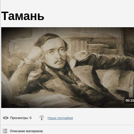
Тамань
00:10
Просмотры
: 0
Наша география
Описание материала
: