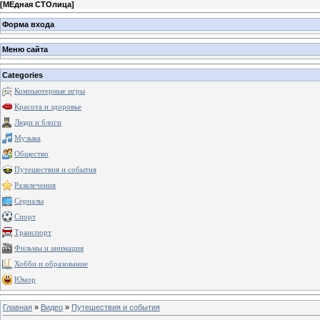
[
МЕдная СТОлица
]
Форма входа
Меню сайта
Categories
Компьютерные игры
Красота и здоровье
Люди и блоги
Музыка
Общество
Путешествия и события
Развлечения
Сериалы
Спорт
Транспорт
Фильмы и анимация
Хобби и образование
Юмор
Главная
»
Видео
»
Путешествия и события