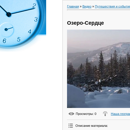
Главная
»
Видео
»
Путешествия и событи
Озеро-Сердце
Просмотры
: 0
Наша геогр
Описание материала
: