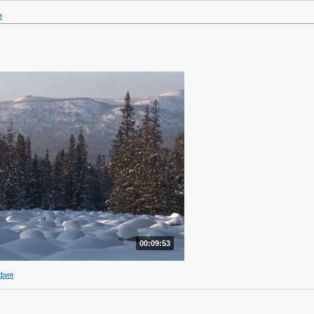
я
00:09:53
афия