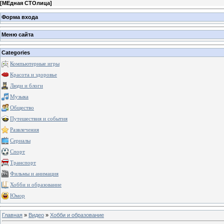
[
МЕдная СТОлица
]
Форма входа
Меню сайта
Categories
Компьютерные игры
Красота и здоровье
Люди и блоги
Музыка
Общество
Путешествия и события
Развлечения
Сериалы
Спорт
Транспорт
Фильмы и анимация
Хобби и образование
Юмор
Главная
»
Видео
»
Хобби и образование