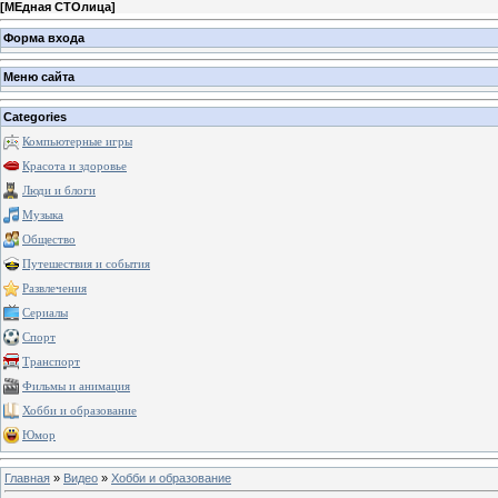
[
МЕдная СТОлица
]
Форма входа
Меню сайта
Categories
Компьютерные игры
Красота и здоровье
Люди и блоги
Музыка
Общество
Путешествия и события
Развлечения
Сериалы
Спорт
Транспорт
Фильмы и анимация
Хобби и образование
Юмор
Главная
»
Видео
»
Хобби и образование