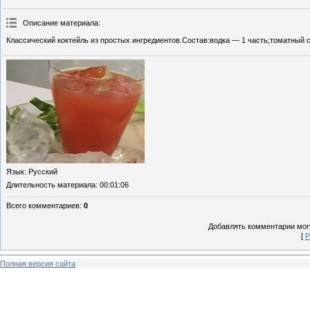
Описание материала
:
Классический коктейль из простых ингредиентов.Состав:водка — 1 часть;томатный со
Язык
: Русский
Длительность материала
: 00:01:06
Всего комментариев
:
0
Добавлять комментарии могу
[
Р
Полная версия сайта