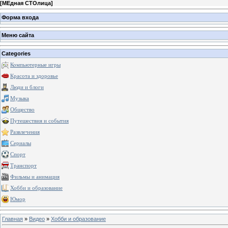
[
МЕдная СТОлица
]
Форма входа
Меню сайта
Categories
Компьютерные игры
Красота и здоровье
Люди и блоги
Музыка
Общество
Путешествия и события
Развлечения
Сериалы
Спорт
Транспорт
Фильмы и анимация
Хобби и образование
Юмор
Главная
»
Видео
»
Хобби и образование