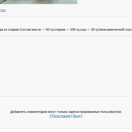
стро
а из спаржи.Состав:масло — 50 гр;спаржа — 200 гр;сыр — 30 гр;бальзамический соус 
Добавлять комментарии могут только зарегистрированные пользователи.
[
Регистрация
|
Вход
]