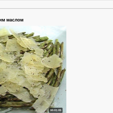
им маслом
00:01:05